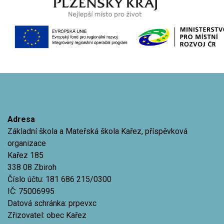
Adresa
Základní škola a Mateřská škola Kařez, příspěvková
organizace
Kařez 185
338 08 Zbiroh
Číslo účtu: 181 686 215/0300
IČ: 75006995
Datová schránka: prpevxc
Zřizovatel: obec Kařez