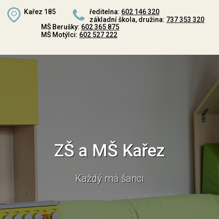
Kařez 185
ředitelna:
602 146 320
základní škola, družina:
737 353 320
MŠ Berušky:
602 365 875
MŠ Motýlci:
602 527 222
ZŠ a MŠ Kařez
Každý má šanci