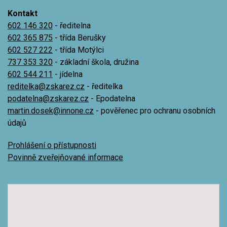
Kontakt
602 146 320
- ředitelna
602 365 875
- třída Berušky
602 527 222
- třída Motýlci
737 353 320
- základní škola, družina
602 544 211
- jídelna
reditelka@zskarez.cz
- ředitelka
podatelna@zskarez.cz
- Epodatelna
martin.dosek@innone.cz
- pověřenec pro ochranu osobních
údajů
Prohlášení o přístupnosti
Povinně zveřejňované informace