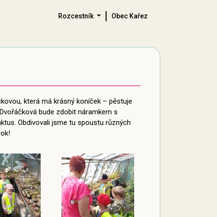
Rozcestník
Obec Kařez
řáčkovou, která má krásný koníček – pěstuje
ní Dvořáčková bude zdobit náramkem s
aktus. Obdivovali jsme tu spoustu různých
rok!