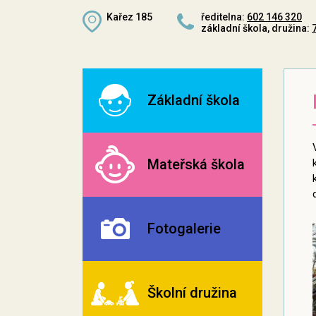
Kařez 185
ředitelna:
602 146 320
základní škola, družina:
Základní škola
Mateřská škola
Fotogalerie
Školní družina