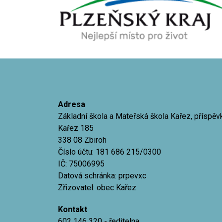
Adresa
Základní škola a Mateřská škola Kařez, příspě
Kařez 185
338 08 Zbiroh
Číslo účtu: 181 686 215/0300
IČ: 75006995
Datová schránka: prpevxc
Zřizovatel: obec Kařez
Kontakt
602 146 320
- ředitelna