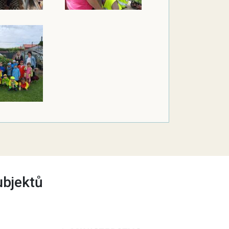
ubjektů