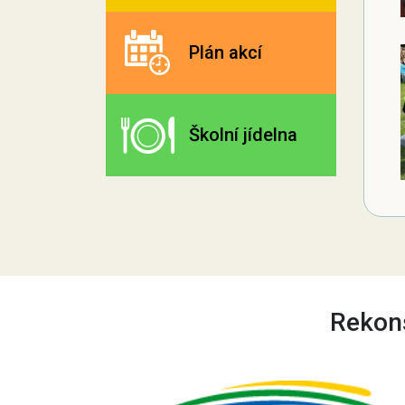
Plán akcí
Školní jídelna
Rekons