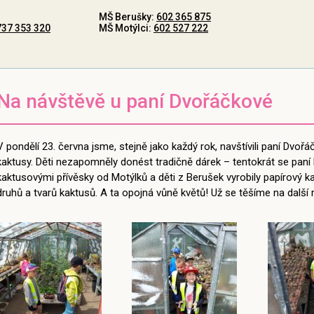
MŠ Berušky:
602 365 875
737 353 320
MŠ Motýlci:
602 527 222
Na návštěvě u paní Dvořáčkové
V pondělí 23. června jsme, stejně jako každý rok, navštívili paní Dvo
kaktusy. Děti nezapomněly donést tradičně dárek – tentokrát se pa
kaktusovými přívěsky od Motýlků a děti z Berušek vyrobily papírový k
druhů a tvarů kaktusů. A ta opojná vůně květů! Už se těšíme na další 