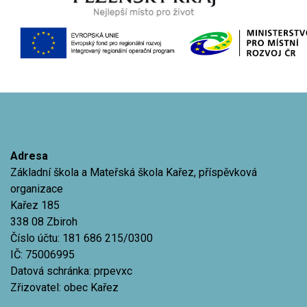
Adresa
Základní škola a Mateřská škola Kařez, příspěvková
organizace
Kařez 185
338 08 Zbiroh
Číslo účtu: 181 686 215/0300
IČ: 75006995
Datová schránka: prpevxc
Zřizovatel: obec Kařez