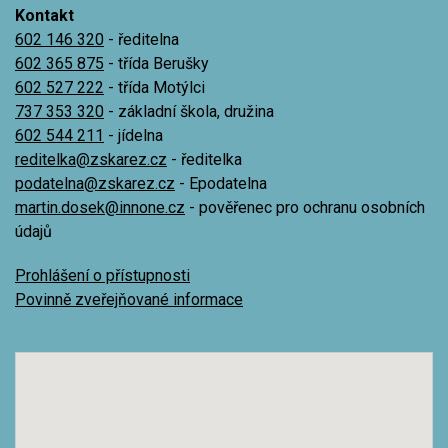
Kontakt
602 146 320
- ředitelna
602 365 875
- třída Berušky
602 527 222
- třída Motýlci
737 353 320
- základní škola, družina
602 544 211
- jídelna
reditelka@zskarez.cz
- ředitelka
podatelna@zskarez.cz
- Epodatelna
martin.dosek@innone.cz
- pověřenec pro ochranu osobních
údajů
Prohlášení o přístupnosti
Povinně zveřejňované informace