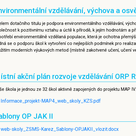
nvironmentální vzdělávání, výchova a osv
elem dotačního titulu je podpora environmentálního vzdělávání, vých
lečnost k pozitivnímu vztahu a úctě k přírodě, k jejím hodnotám a př
otřebí environmentálně vzdělaná populace, která je ochotna přemýšlet,
ná se o podporu škol k vytvoření co nejlepších podmínek pro realiza
užitím moderních výukových metod (místně zakotvené učení, učení ve
ístní akční plán rozvoje vzdělávání ORP R
še škola je jednou ze 32 škol aktivně zapojených do projektu MAP IV.
Informace_projekt-MAP4_web_skoly_KZS.pdf
ablony OP JAK II
web-skoly_ZSMS-Karez_Sablony-OPJAKII_vlozit.docx