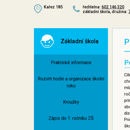
Kařez 185
ředitelna:
602 146 320
základní škola, družina:
P
Základní škola
P
Praktické informace
Cíl
Rozvrh hodin a organizace školní
ch
roku
ml
ro
pr
Kroužky
sb
di
Zápis do 1. ročníku ZŠ
Pri
ško