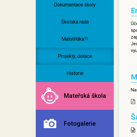
Dokumentace školy
E
Školská rada
Úč
spo
zap
Malotřídka?!
Jed
vy
Projekty, dotace
Historie
M
Na
Mateřská škola
Š
Fotogalerie