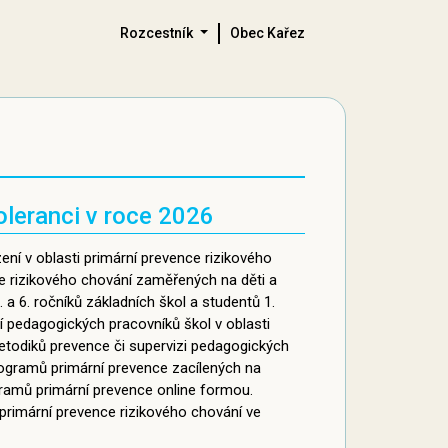
Rozcestník
Obec Kařez
oleranci v roce 2026
zení v oblasti primární prevence rizikového
e rizikového chování zaměřených na děti a
a 6. ročníků základních škol a studentů 1.
í pedagogických pracovníků škol v oblasti
metodiků prevence či supervizi pedagogických
rogramů primární prevence zacílených na
gramů primární prevence online formou.
 primární prevence rizikového chování ve