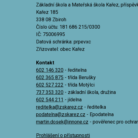
Základní škola a Mateřská škola Kařez, příspě
Kařez 185
338 08 Zbiroh
Číslo účtu: 181 686 215/0300
IČ: 75006995
Datová schránka: prpevxc
Zřizovatel: obec Kařez
Kontakt
602 146 320
- ředitelna
602 365 875
- třída Berušky
602 527 222
- třída Motýlci
737 353 320
- základní škola, družina
602 544 211
- jídelna
reditelka@zskarez.cz
- ředitelka
podatelna@zskarez.cz
- Epodatelna
martin.dosek@innone.cz
- pověřenec pro ochra
Prohlášení o přístupnosti