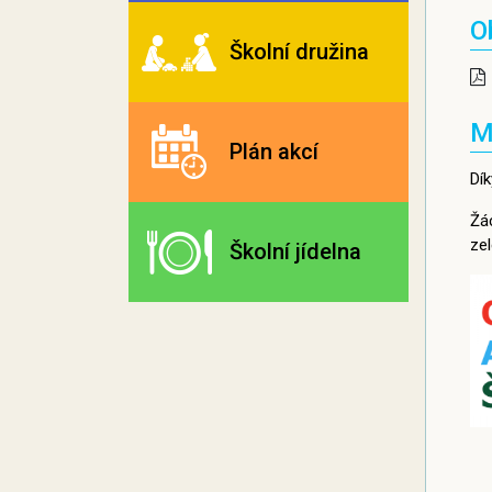
O
Školní družina
M
Plán akcí
Dík
Žá
zel
Školní jídelna