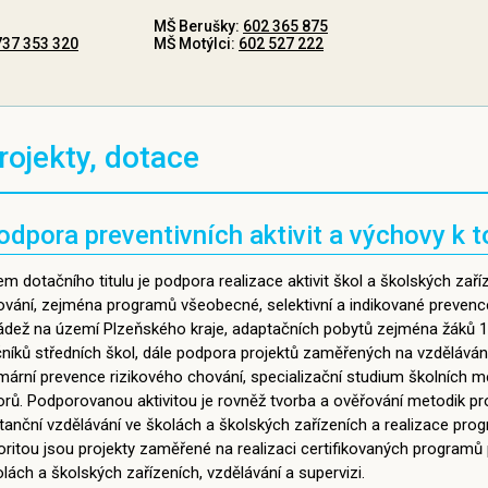
MŠ Berušky:
602 365 875
737 353 320
MŠ Motýlci:
602 527 222
rojekty, dotace
odpora preventivních aktivit a výchovy k t
em dotačního titulu je podpora realizace aktivit škol a školských zaří
ování, zejména programů všeobecné, selektivní a indikované prevenc
ádež na území Plzeňského kraje, adaptačních pobytů zejména žáků 1. 
čníků středních škol, dále podpora projektů zaměřených na vzděláván
imární prevence rizikového chování, specializační studium školních 
orů. Podporovanou aktivitou je rovněž tvorba a ověřování metodik p
stanční vzdělávání ve školách a školských zařízeních a realizace pro
oritou jsou projekty zaměřené na realizaci certifikovaných programů
lách a školských zařízeních, vzdělávání a supervizi.