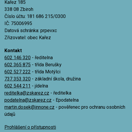
Kařez 185
338 08 Zbiroh
Číslo účtu: 181 686 215/0300
IČ: 75006995
Datová schránka: prpevxc
Zřizovatel: obec Kařez
Kontakt
602 146 320
- ředitelna
602 365 875
- třída Berušky
602 527 222
- třída Motýlci
737 353 320
- základní škola, družina
602 544 211
- jídelna
reditelka@zskarez.cz
- ředitelka
podatelna@zskarez.cz
- Epodatelna
martin.dosek@innone.cz
- pověřenec pro ochranu osobních
údajů
Prohlášení o přístupnosti