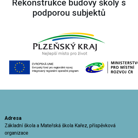
Rekonstrukce budovy školy s
podporou subjektů
Adresa
Základní škola a Mateřská škola Kařez, příspěvková
organizace