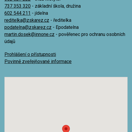
737 353 320
- základní škola, družina
602 544 211
- jídelna
reditelka@zskarez.cz
- ředitelka
podatelna@zskarez.cz
- Epodatelna
martin.dosek@innone.cz
- pověřenec pro ochranu osobních
údajů
Prohlášení o přístupnosti
Povinně zveřejňované informace