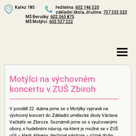
Kařez 185
ředitelna:
602 146 320
základní škola, družina:
737 353 320
MŠ Berušky:
602 365 875
MŠ Motýlci:
602 527 222
Motýlci na výchovném
koncertu v ZUŠ Zbiroh
V pondělí 22. dubna jsme se s Motýlky vypravili na
výchovný koncert do Základní umělecké školy Václava
Vačkáře ve Zbiroze. Seznámili jsme se s vyučovanými
obory, s hudebními násroji, na které je možné se v ZUŠ
učit – klavír, klávesy, dechové nástroje – různé druhy