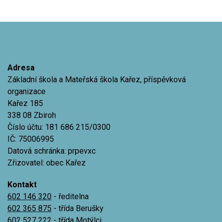
Adresa
Základní škola a Mateřská škola Kařez, příspěvková
organizace
Kařez 185
338 08 Zbiroh
Číslo účtu: 181 686 215/0300
IČ: 75006995
Datová schránka: prpevxc
Zřizovatel: obec Kařez
Kontakt
602 146 320
- ředitelna
602 365 875
- třída Berušky
602 527 222
- třída Motýlci