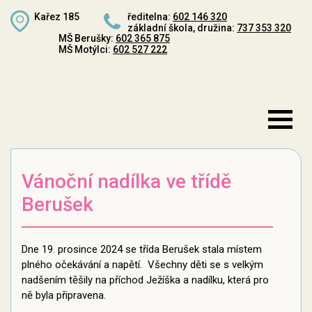
Kařez 185
ředitelna:
602 146 320
základní škola, družina:
737 353 320
MŠ Berušky:
602 365 875
MŠ Motýlci:
602 527 222
Vánoční nadílka ve třídě
Berušek
Dne 19. prosince 2024 se třída Berušek stala místem
plného očekávání a napětí. Všechny děti se s velkým
nadšením těšily na příchod Ježíška a nadílku, která pro
ně byla připravena.