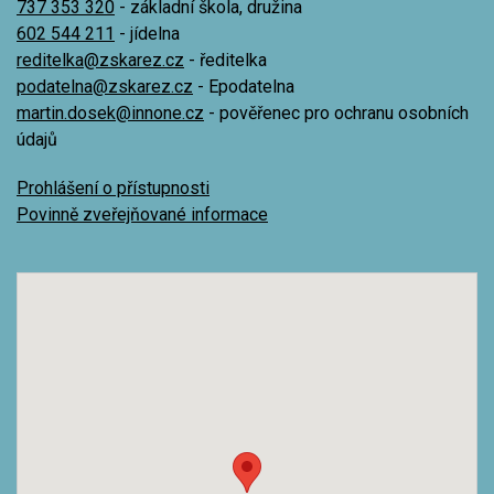
737 353 320
- základní škola, družina
602 544 211
- jídelna
reditelka@zskarez.cz
- ředitelka
podatelna@zskarez.cz
- Epodatelna
martin.dosek@innone.cz
- pověřenec pro ochranu osobních
údajů
Prohlášení o přístupnosti
Povinně zveřejňované informace