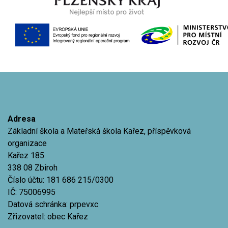
Adresa
Základní škola a Mateřská škola Kařez, příspěvková
organizace
Kařez 185
338 08 Zbiroh
Číslo účtu: 181 686 215/0300
IČ: 75006995
Datová schránka: prpevxc
Zřizovatel: obec Kařez