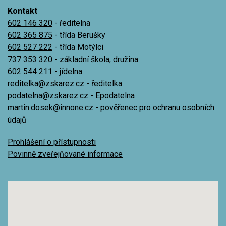
Kontakt
602 146 320
- ředitelna
602 365 875
- třída Berušky
602 527 222
- třída Motýlci
737 353 320
- základní škola, družina
602 544 211
- jídelna
reditelka@zskarez.cz
- ředitelka
podatelna@zskarez.cz
- Epodatelna
martin.dosek@innone.cz
- pověřenec pro ochranu osobních
údajů
Prohlášení o přístupnosti
Povinně zveřejňované informace