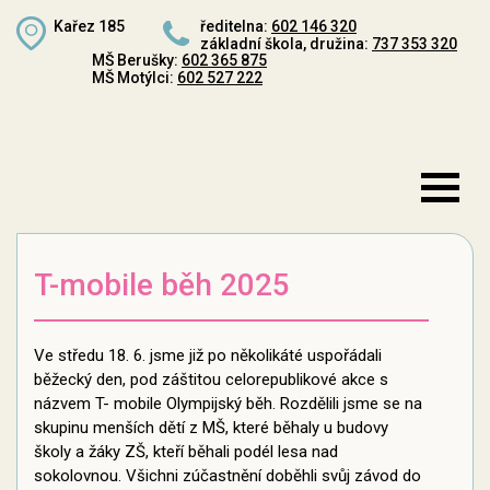
Kařez 185
ředitelna:
602 146 320
základní škola, družina:
737 353 320
MŠ Berušky:
602 365 875
MŠ Motýlci:
602 527 222
T-mobile běh 2025
Ve středu 18. 6. jsme již po několikáté uspořádali
běžecký den, pod záštitou celorepublikové akce s
názvem T- mobile Olympijský běh. Rozdělili jsme se na
skupinu menších dětí z MŠ, které běhaly u budovy
školy a žáky ZŠ, kteří běhali podél lesa nad
sokolovnou. Všichni zúčastnění doběhli svůj závod do