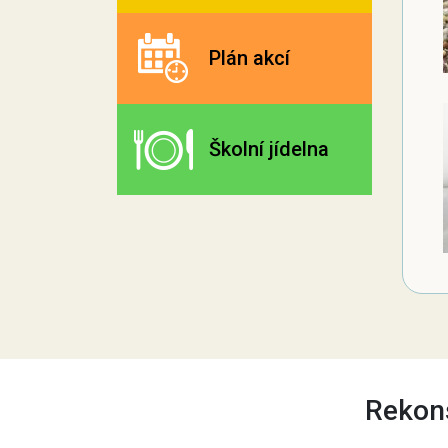
Plán akcí
Školní jídelna
Rekons