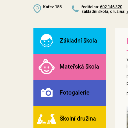
Kařez 185
ředitelna:
602 146 320
základní škola, družina:
Základní škola
Mateřská škola
Fotogalerie
Školní družina