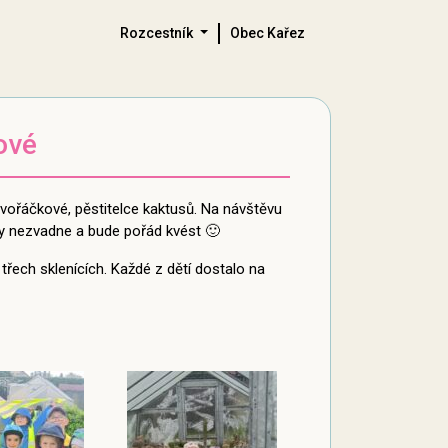
Rozcestník
Obec Kařez
ové
Dvořáčkové, pěstitelce kaktusů. Na návštěvu
kdy nezvadne a bude pořád kvést 🙂
třech sklenících. Každé z dětí dostalo na