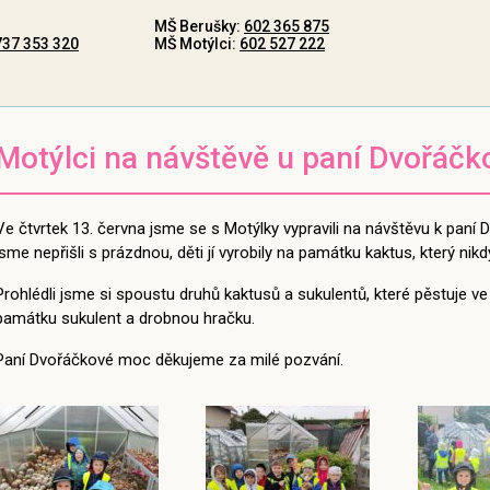
MŠ Berušky:
602 365 875
737 353 320
MŠ Motýlci:
602 527 222
Motýlci na návštěvě u paní Dvořáčk
Ve čtvrtek 13. června jsme se s Motýlky vypravili na návštěvu k paní 
jsme nepřišli s prázdnou, děti jí vyrobily na památku kaktus, který ni
Prohlédli jsme si spoustu druhů kaktusů a sukulentů, které pěstuje ve 
památku sukulent a drobnou hračku.
Paní Dvořáčkové moc děkujeme za milé pozvání.