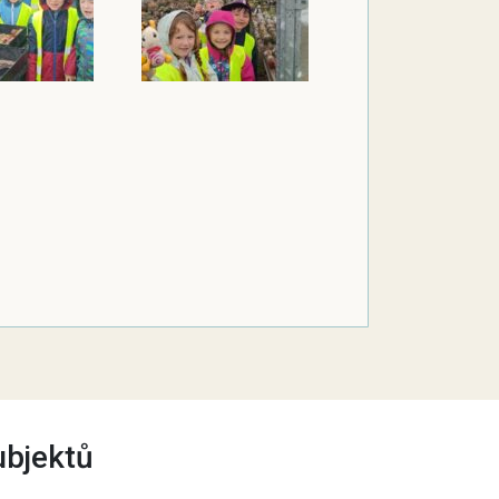
ubjektů