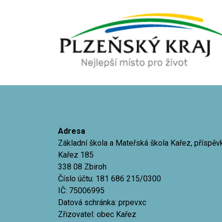
Adresa
Základní škola a Mateřská škola Kařez, příspě
Kařez 185
338 08 Zbiroh
Číslo účtu: 181 686 215/0300
IČ: 75006995
Datová schránka: prpevxc
Zřizovatel: obec Kařez