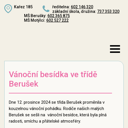
Kařez 185
ředitelna:
602 146 320
základní škola, družina:
737 353 320
MŠ Berušky:
602 365 875
MŠ Motýlci:
602 527 222
Vánoční besídka ve třídě
Berušek
Dne 12. prosince 2024 se třída Berušek proměnila v
kouzelnou vánoční pohádku. Rodiče našich malých
Berušek se sešli na vánoční besídce, která byla plná
radosti, smíchu a přátelské atmosféry.