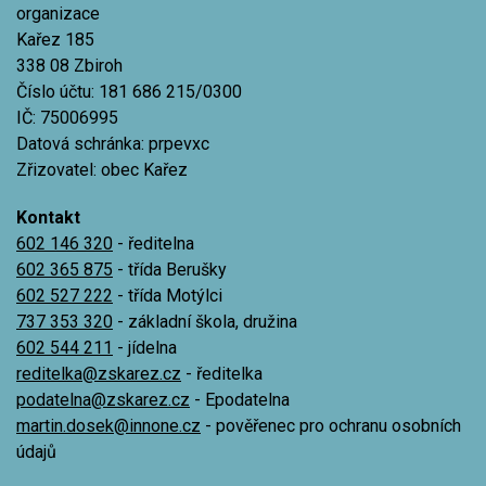
organizace
Kařez 185
338 08 Zbiroh
Číslo účtu: 181 686 215/0300
IČ: 75006995
Datová schránka: prpevxc
Zřizovatel: obec Kařez
Kontakt
602 146 320
- ředitelna
602 365 875
- třída Berušky
602 527 222
- třída Motýlci
737 353 320
- základní škola, družina
602 544 211
- jídelna
reditelka@zskarez.cz
- ředitelka
podatelna@zskarez.cz
- Epodatelna
martin.dosek@innone.cz
- pověřenec pro ochranu osobních
údajů