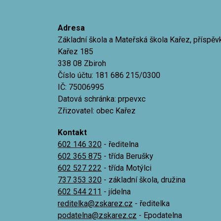
Adresa
Základní škola a Mateřská škola Kařez, příspě
Kařez 185
338 08 Zbiroh
Číslo účtu: 181 686 215/0300
IČ: 75006995
Datová schránka: prpevxc
Zřizovatel: obec Kařez
Kontakt
602 146 320
- ředitelna
602 365 875
- třída Berušky
602 527 222
- třída Motýlci
737 353 320
- základní škola, družina
602 544 211
- jídelna
reditelka@zskarez.cz
- ředitelka
podatelna@zskarez.cz
- Epodatelna