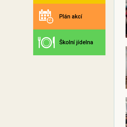
Plán akcí
Školní jídelna