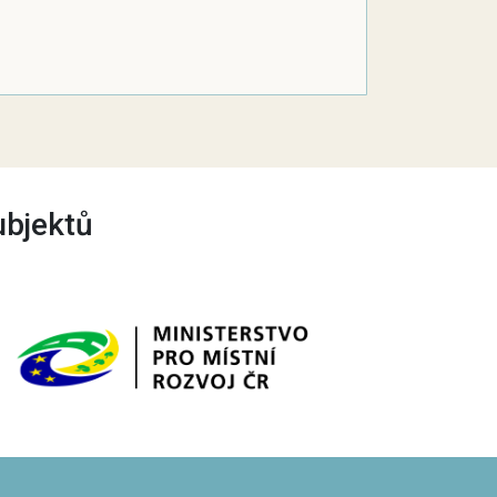
ubjektů