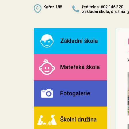
Kařez 185
ředitelna:
602 146 320
základní škola, družina:
Základní škola
Mateřská škola
Fotogalerie
Školní družina