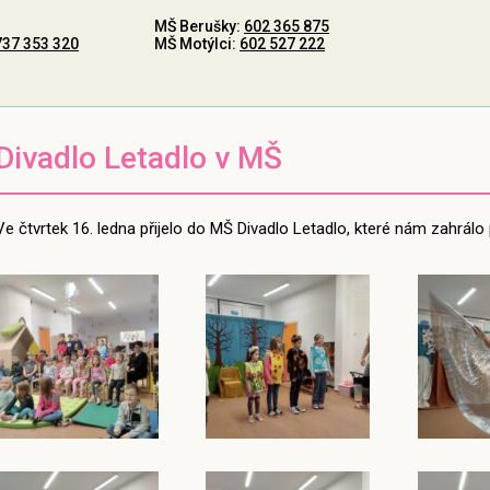
MŠ Berušky:
602 365 875
737 353 320
MŠ Motýlci:
602 527 222
Divadlo Letadlo v MŠ
Ve čtvrtek 16. ledna přijelo do MŠ Divadlo Letadlo, které nám zahrá