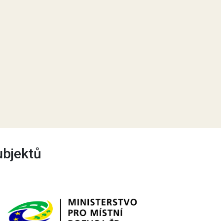
ubjektů