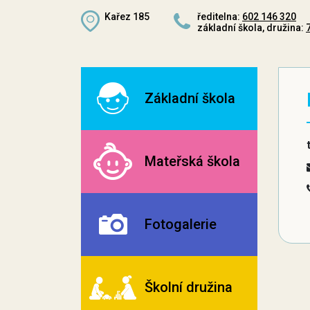
Kařez 185
ředitelna:
602 146 320
základní škola, družina:
Základní škola
Mateřská škola
Fotogalerie
Školní družina