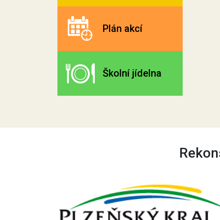
Plán akcí
Školní jídelna
Rekons