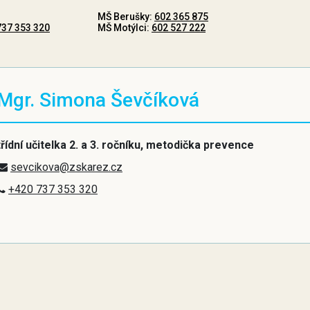
MŠ Berušky:
602 365 875
737 353 320
MŠ Motýlci:
602 527 222
Mgr. Simona Ševčíková
třídní učitelka 2. a 3. ročníku, metodička prevence
sevcikova@zskarez.cz
+420 737 353 320