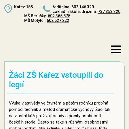
Kařez 185
ředitelna:
602 146 320
základní škola, družina:
737 353 320
MŠ Berušky:
602 365 875
MŠ Motýlci:
602 527 222
Žáci ZŠ Kařez vstoupili do
legií
Výuka vlastivědy ve čtvrtém a pátém ročníku probíhá
pomocí technik a metod dramatické výchovy. Žáci tak
na vlastní kůži prožívají osudy a pocity osobností
české historie. Často se také s různými osobnostmi
mohou potkat. Díky aktivitě „učitel v roli“ již naši třídu