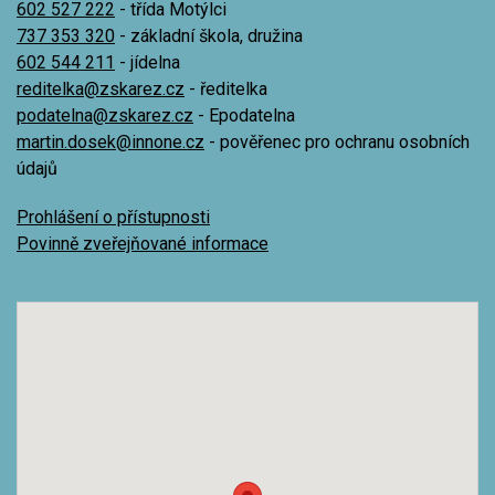
602 527 222
- třída Motýlci
737 353 320
- základní škola, družina
602 544 211
- jídelna
reditelka@zskarez.cz
- ředitelka
podatelna@zskarez.cz
- Epodatelna
martin.dosek@innone.cz
- pověřenec pro ochranu osobních
údajů
Prohlášení o přístupnosti
Povinně zveřejňované informace