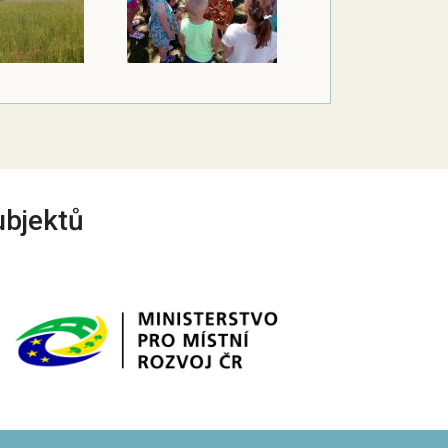
ubjektů