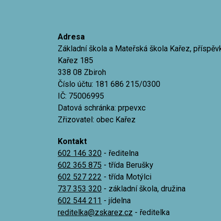
Adresa
Základní škola a Mateřská škola Kařez, příspě
Kařez 185
338 08 Zbiroh
Číslo účtu: 181 686 215/0300
IČ: 75006995
Datová schránka: prpevxc
Zřizovatel: obec Kařez
Kontakt
602 146 320
- ředitelna
602 365 875
- třída Berušky
602 527 222
- třída Motýlci
737 353 320
- základní škola, družina
602 544 211
- jídelna
reditelka@zskarez.cz
- ředitelka