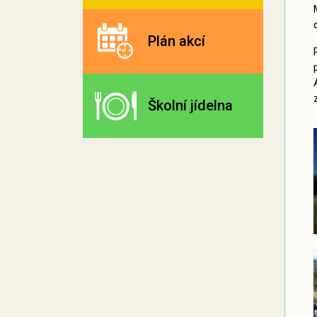
Plán akcí
Školní jídelna