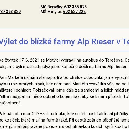
MŠ Berušky:
602 365 875
737 353 320
MŠ Motýlci:
602 527 222
Výlet do blízké farmy Alp Rieser v 
Ve čtvrtek 17. 6. 2021 se Motýlci vypravili na autobus do Terešova. C
tak jsme byli moc rádi, když jsme konečně došli na farmu Alp Rieser.
Paní Markéta už nám šla naproti a po chvilce odpočinku jsme vyrazili 
bylo u roztomilých alpak, kde nám paní Markéta vysvětlila vše, co se t
některé i pohladit. Pokračovali jsme dále za samicemi a jejich mláďaty,
Willi a nasypal jim něco dobrého kolem nás, aby se k nám přiblížili. T
zúčastněné.
Pak nás oba manželé vzali na louku, kde si děti nasbírali lesní jahůdk
od koziček, které mají na farmě také. Při cestě zpět do tábořiště jsme
jsme již měli připravené posezení s ochutnávkou kozích sýrů, kozího