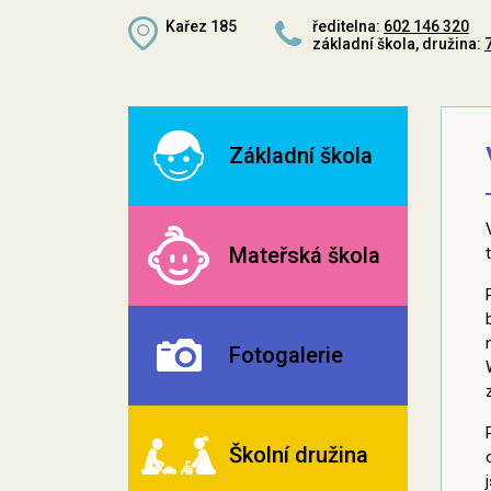
Kařez 185
ředitelna:
602 146 320
základní škola, družina:
Základní škola
Mateřská škola
Fotogalerie
Školní družina