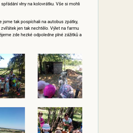
spřádání vlny na kolovrátku. Vše si mohli
 že jsme tak pospíchali na autobus zpátky,
vířátek jen tak nechtělo. Výlet na farmu
ožijeme zde hezké odpoledne plné zážitků a