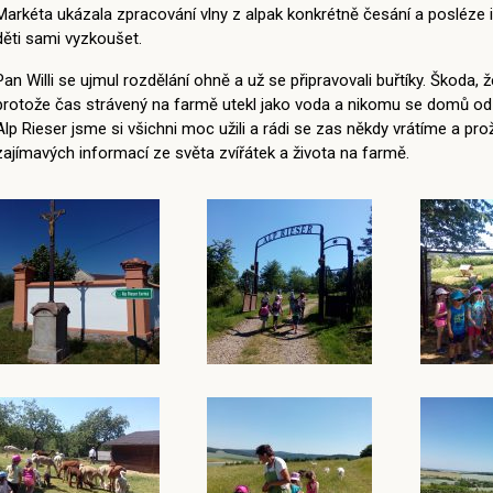
Markéta ukázala zpracování vlny z alpak konkrétně česání a posléze i 
děti sami vyzkoušet.
Pan Willi se ujmul rozdělání ohně a už se připravovali buřtíky. Škoda,
protože čas strávený na farmě utekl jako voda a nikomu se domů od z
Alp Rieser jsme si všichni moc užili a rádi se zas někdy vrátíme a pr
zajímavých informací ze světa zvířátek a života na farmě.