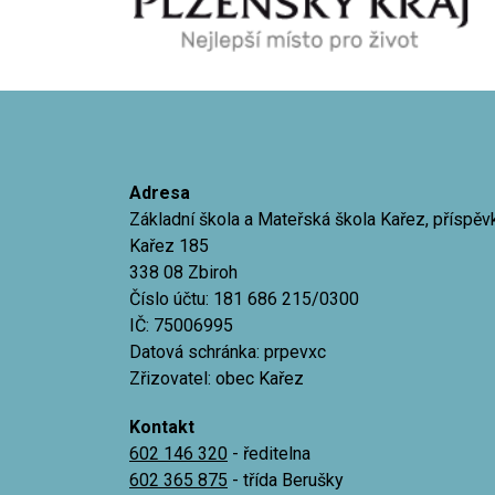
Adresa
Základní škola a Mateřská škola Kařez, příspě
Kařez 185
338 08 Zbiroh
Číslo účtu: 181 686 215/0300
IČ: 75006995
Datová schránka: prpevxc
Zřizovatel: obec Kařez
Kontakt
602 146 320
- ředitelna
602 365 875
- třída Berušky