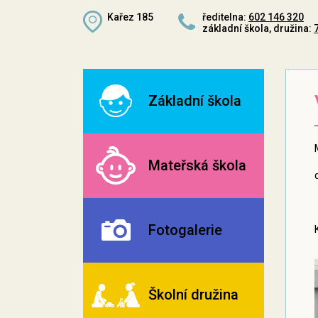
Kařez 185
ředitelna:
602 146 320
základní škola, družina:
Základní škola
Mateřská škola
Fotogalerie
Školní družina