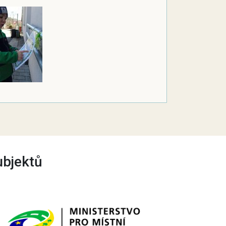
ubjektů