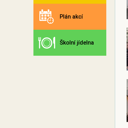
Plán akcí
Školní jídelna