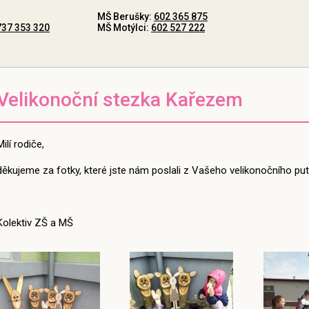
MŠ Berušky:
602 365 875
737 353 320
MŠ Motýlci:
602 527 222
Velikonoční stezka Kařezem
Milí rodiče,
děkujeme za fotky, které jste nám poslali z Vašeho velikonočního puto
Kolektiv ZŠ a MŠ