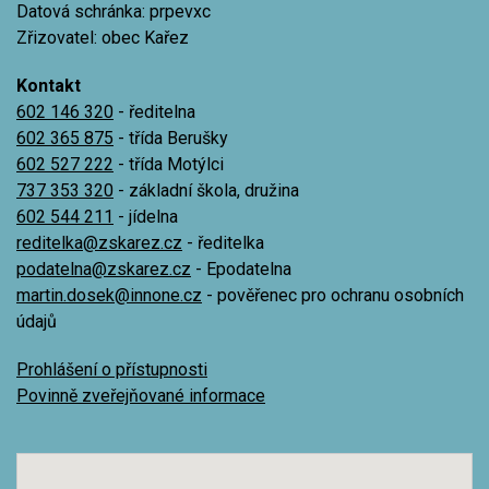
Datová schránka: prpevxc
Zřizovatel: obec Kařez
Kontakt
602 146 320
- ředitelna
602 365 875
- třída Berušky
602 527 222
- třída Motýlci
737 353 320
- základní škola, družina
602 544 211
- jídelna
reditelka@zskarez.cz
- ředitelka
podatelna@zskarez.cz
- Epodatelna
martin.dosek@innone.cz
- pověřenec pro ochranu osobních
údajů
Prohlášení o přístupnosti
Povinně zveřejňované informace