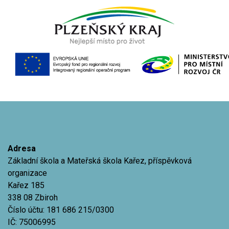
Adresa
Základní škola a Mateřská škola Kařez, příspěvková
organizace
Kařez 185
338 08 Zbiroh
Číslo účtu: 181 686 215/0300
IČ: 75006995