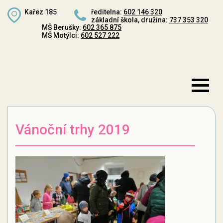
Kařez 185
ředitelna:
602 146 320
základní škola, družina:
737 353 320
MŠ Berušky:
602 365 875
MŠ Motýlci:
602 527 222
Vánoční trhy 2019