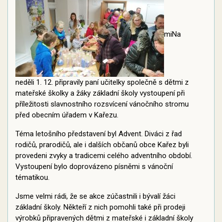
miNa
neděli 1. 12. připravily paní učitelky společně s dětmi z
mateřské školky a žáky základní školy vystoupení při
příležitosti slavnostního rozsvícení vánočního stromu
před obecním úřadem v Kařezu.
Téma letošního představení byl Advent. Diváci z řad
rodičů, prarodičů, ale i dalších občanů obce Kařez byli
provedeni zvyky a tradicemi celého adventního období.
Vystoupení bylo doprovázeno písněmi s vánoční
tématikou.
Jsme velmi rádi, že se akce zúčastnili i bývalí žáci
základní školy. Někteří z nich pomohli také při prodeji
výrobků připravených dětmi z mateřské i základní školy