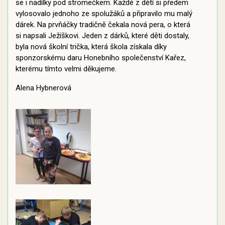
se i nadílky pod stromečkem. Každé z dětí si předem
vylosovalo jednoho ze spolužáků a připravilo mu malý
dárek. Na prvňáčky tradičně čekala nová pera, o která
si napsali Ježíškovi. Jeden z dárků, které děti dostaly,
byla nová školní trička, která škola získala díky
sponzorskému daru Honebního společenství Kařez,
kterému tímto velmi děkujeme.
Alena Hybnerová