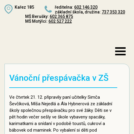
Kařez 185
ředitelna:
602 146 320
základní škola, družina:
737 353 320
MŠ Berušky:
602 365 875
MŠ Motýlci:
602 527 222
Vánoční přespávačka v ZŠ
Ve čtvrtek 21. 12. připravily paní učitelky Simča
Ševčíková, Míša Nejedlá a Ála Hybnerová ze základní
školy společnou přespávačku pro své žáky. Děti se v
pět hodin večer sešly ve škole vybaveny spacáky,
karimatkami a snídaní v podobě toustů, cukroví a
bábovek od maminek. Po vybalení si děti pod