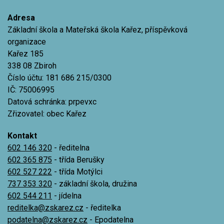
Adresa
Základní škola a Mateřská škola Kařez, příspěvková
organizace
Kařez 185
338 08 Zbiroh
Číslo účtu: 181 686 215/0300
IČ: 75006995
Datová schránka: prpevxc
Zřizovatel: obec Kařez
Kontakt
602 146 320
- ředitelna
602 365 875
- třída Berušky
602 527 222
- třída Motýlci
737 353 320
- základní škola, družina
602 544 211
- jídelna
reditelka@zskarez.cz
- ředitelka
podatelna@zskarez.cz
- Epodatelna