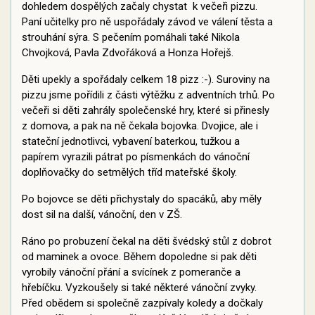
dohledem dospělých začaly chystat k večeři pizzu.
Paní učitelky pro ně uspořádaly závod ve válení těsta a
strouhání sýra. S pečením pomáhali také Nikola
Chvojková, Pavla Zdvořáková a Honza Hořejš.
Děti upekly a spořádaly celkem 18 pizz :-). Suroviny na
pizzu jsme pořídili z části výtěžku z adventních trhů. Po
večeři si děti zahrály společenské hry, které si přinesly
z domova, a pak na ně čekala bojovka. Dvojice, ale i
stateční jednotlivci, vybavení baterkou, tužkou a
papírem vyrazili pátrat po písmenkách do vánoční
doplňovačky do setmělých tříd mateřské školy.
Po bojovce se děti přichystaly do spacáků, aby měly
dost sil na další, vánoční, den v ZŠ.
Ráno po probuzení čekal na děti švédský stůl z dobrot
od maminek a ovoce. Během dopoledne si pak děti
vyrobily vánoční přání a svícínek z pomeranče a
hřebíčku. Vyzkoušely si také některé vánoční zvyky.
Před obědem si společně zazpívaly koledy a dočkaly