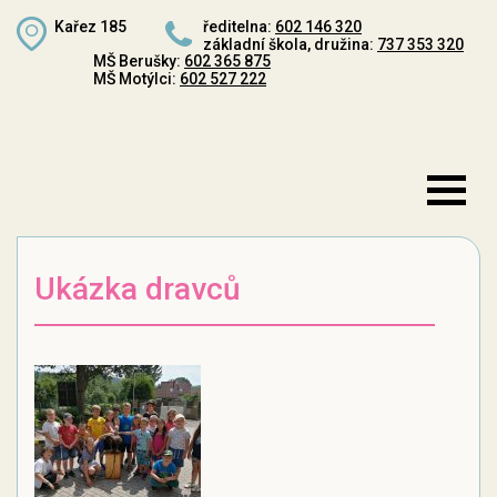
Kařez 185
ředitelna:
602 146 320
základní škola, družina:
737 353 320
MŠ Berušky:
602 365 875
MŠ Motýlci:
602 527 222
Ukázka dravců