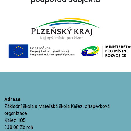
Adresa
Základní škola a Mateřská škola Kařez, příspěvková
organizace
Kařez 185
338 08 Zbiroh