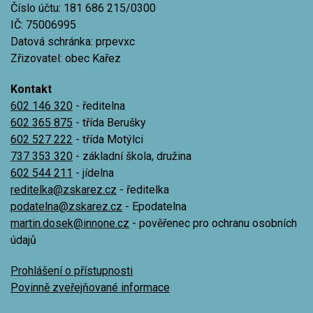
Číslo účtu: 181 686 215/0300
IČ: 75006995
Datová schránka: prpevxc
Zřizovatel: obec Kařez
Kontakt
602 146 320
- ředitelna
602 365 875
- třída Berušky
602 527 222
- třída Motýlci
737 353 320
- základní škola, družina
602 544 211
- jídelna
reditelka@zskarez.cz
- ředitelka
podatelna@zskarez.cz
- Epodatelna
martin.dosek@innone.cz
- pověřenec pro ochranu osobních
údajů
Prohlášení o přístupnosti
Povinně zveřejňované informace