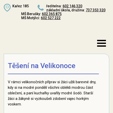
Kařez 185
ředitelna:
602 146 320
základní škola, družina:
737 353 320
MŠ Berušky:
602 365 875
MŠ Motýlci:
602 527 222
Těšení na Velikonoce
V rámci velikonočních příprav si žáci užili barevné dny,
kdy si na modré pondělí všichni oblékli modrou část
oblečení, a paní kuchařky uvařily modré šodó. Starší
žáci a žákyně si vyzkoušeli zdobení vajec horkým
voskem.