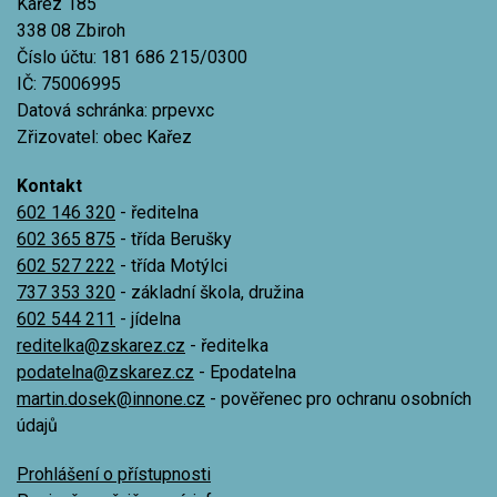
Kařez 185
338 08 Zbiroh
Číslo účtu: 181 686 215/0300
IČ: 75006995
Datová schránka: prpevxc
Zřizovatel: obec Kařez
Kontakt
602 146 320
- ředitelna
602 365 875
- třída Berušky
602 527 222
- třída Motýlci
737 353 320
- základní škola, družina
602 544 211
- jídelna
reditelka@zskarez.cz
- ředitelka
podatelna@zskarez.cz
- Epodatelna
martin.dosek@innone.cz
- pověřenec pro ochranu osobních
údajů
Prohlášení o přístupnosti