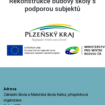
Rekonstrukce budovy školy s
podporou subjektů
Adresa
Základní škola a Mateřská škola Kařez, příspěvková
organizace