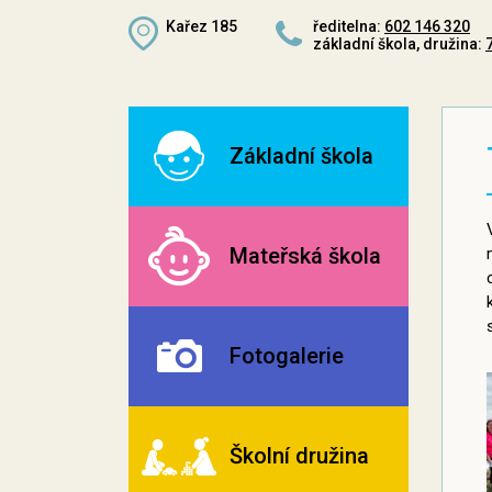
Kařez 185
ředitelna:
602 146 320
základní škola, družina:
Základní škola
Mateřská škola
Fotogalerie
Školní družina