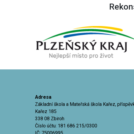
Rekons
Adresa
Základní škola a Mateřská škola Kařez, příspě
Kařez 185
338 08 Zbiroh
Číslo účtu: 181 686 215/0300
IČ: 75006995