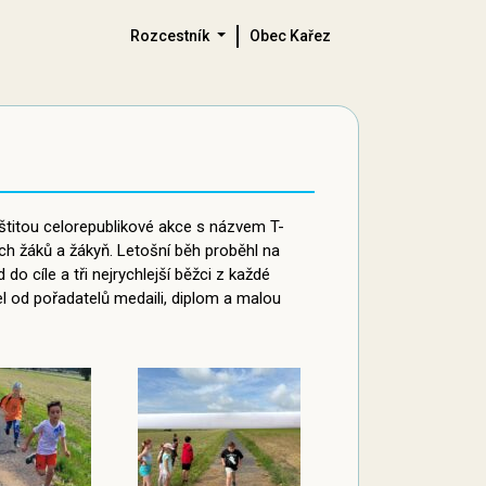
Rozcestník
Obec Kařez
áštitou celorepublikové akce s názvem T-
ích žáků a žákyň. Letošní běh proběhl na
 cíle a tři nejrychlejší běžci z každé
l od pořadatelů medaili, diplom a malou