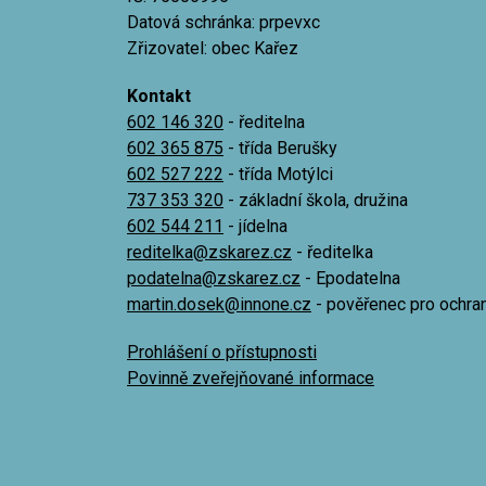
Datová schránka: prpevxc
Zřizovatel: obec Kařez
Kontakt
602 146 320
- ředitelna
602 365 875
- třída Berušky
602 527 222
- třída Motýlci
737 353 320
- základní škola, družina
602 544 211
- jídelna
reditelka@zskarez.cz
- ředitelka
podatelna@zskarez.cz
- Epodatelna
martin.dosek@innone.cz
- pověřenec pro ochra
Prohlášení o přístupnosti
Povinně zveřejňované informace