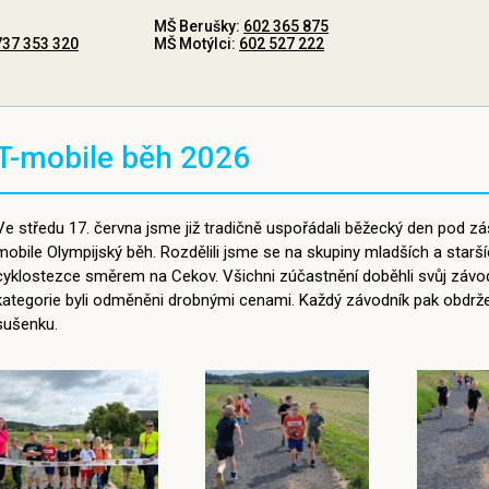
MŠ Berušky:
602 365 875
737 353 320
MŠ Motýlci:
602 527 222
T-mobile běh 2026
Ve středu 17. června jsme již tradičně uspořádali běžecký den pod z
mobile Olympijský běh. Rozdělili jsme se na skupiny mladších a starš
cyklostezce směrem na Cekov. Všichni zúčastnění doběhli svůj závod do
kategorie byli odměněni drobnými cenami. Každý závodník pak obdrže
sušenku.