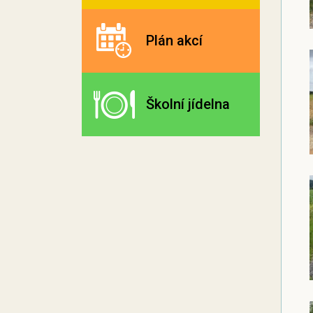
Plán akcí
Školní jídelna