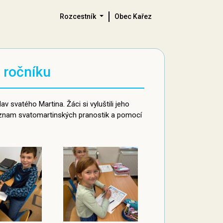
Rozcestník
Obec Kařez
 ročníku
av svatého Martina. Žáci si vyluštili jeho
i význam svatomartinských pranostik a pomocí