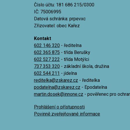
Číslo účtu: 181 686 215/0300
IČ: 75006995
Datová schránka: prpevxc
Zřizovatel: obec Kařez
Kontakt
602 146 320
- ředitelna
602 365 875
- třída Berušky
602 527 222
- třída Motýlci
737 353 320
- základní škola, družina
602 544 211
- jídelna
reditelka@zskarez.cz
- ředitelka
podatelna@zskarez.cz
- Epodatelna
martin.dosek@innone.cz
- pověřenec pro ochra
Prohlášení o přístupnosti
Povinně zveřejňované informace