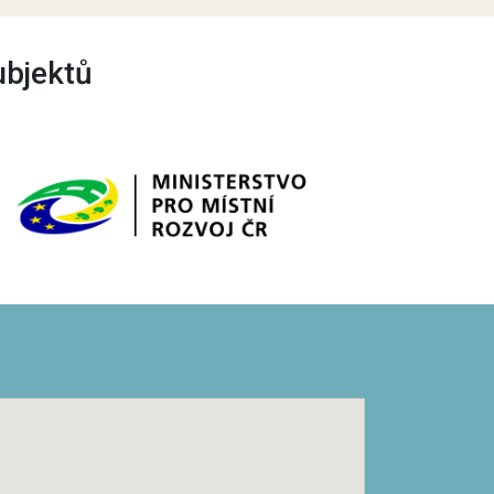
ubjektů