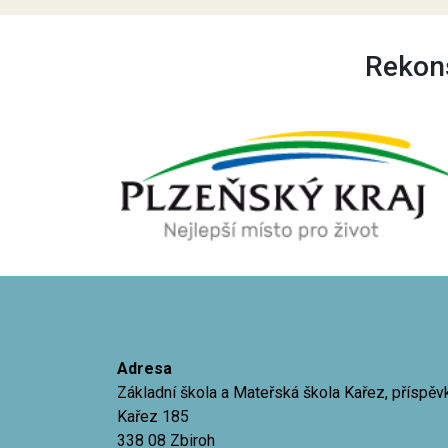
Rekons
Adresa
Základní škola a Mateřská škola Kařez, příspě
Kařez 185
338 08 Zbiroh