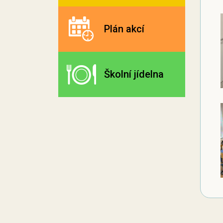
Plán akcí
Školní jídelna