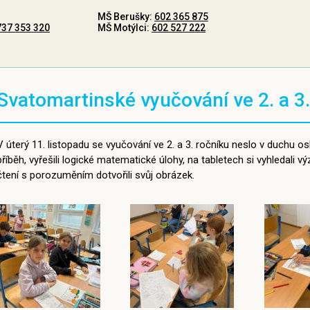
MŠ Berušky:
602 365 875
737 353 320
MŠ Motýlci:
602 527 222
Svatomartinské vyučování ve 2. a 3.
V úterý 11. listopadu se vyučování ve 2. a 3. ročníku neslo v duchu osl
příběh, vyřešili logické matematické úlohy, na tabletech si vyhledal
čtení s porozuměním dotvořili svůj obrázek.