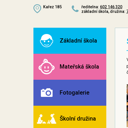
Kařez 185
ředitelna:
602 146 320
základní škola, družina:
Základní škola
Mateřská škola
Fotogalerie
Školní družina