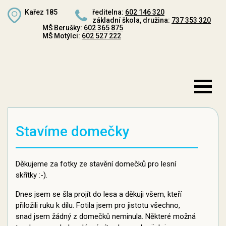
Kařez 185
ředitelna:
602 146 320
základní škola, družina:
737 353 320
MŠ Berušky:
602 365 875
MŠ Motýlci:
602 527 222
Stavíme domečky
Děkujeme za fotky ze stavění domečků pro lesní
skřítky :-).
Dnes jsem se šla projít do lesa a děkuji všem, kteří
přiložili ruku k dílu. Fotila jsem pro jistotu všechno,
snad jsem žádný z domečků neminula. Některé možná