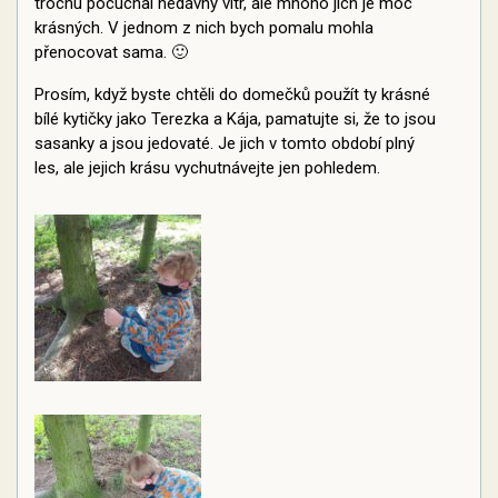
trochu pocuchal nedávný vítr, ale mnoho jich je moc
krásných. V jednom z nich bych pomalu mohla
přenocovat sama. 🙂
Prosím, když byste chtěli do domečků použít ty krásné
bílé kytičky jako Terezka a Kája, pamatujte si, že to jsou
sasanky a jsou jedovaté. Je jich v tomto období plný
les, ale jejich krásu vychutnávejte jen pohledem.