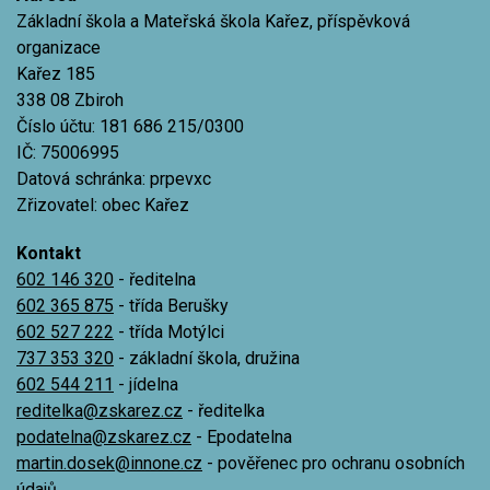
Základní škola a Mateřská škola Kařez, příspěvková
organizace
Kařez 185
338 08 Zbiroh
Číslo účtu: 181 686 215/0300
IČ: 75006995
Datová schránka: prpevxc
Zřizovatel: obec Kařez
Kontakt
602 146 320
- ředitelna
602 365 875
- třída Berušky
602 527 222
- třída Motýlci
737 353 320
- základní škola, družina
602 544 211
- jídelna
reditelka@zskarez.cz
- ředitelka
podatelna@zskarez.cz
- Epodatelna
martin.dosek@innone.cz
- pověřenec pro ochranu osobních
údajů