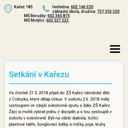
Kařez 185
ředitelna:
602 146 320
základní škola, družina:
737 353 320
MŠ Berušky:
602 365 875
MŠ Motýlci:
602 527 222
Setkání v Kařezu
Ve čtvrtek 31.5. 2018 přijeli do ZŠ Kařez něměcké děti
z Coburku, které dělají cirkus. V sobotu 2.6. 2018 měly
vystoupení ve zdejší sokolovně spolu s žáky ZŠ Kařez.
Žáci si mohli vybrat jednu z disciplín a s tou vystoupili v
sobotu v sokolovně. Byli na výběr diabola, točící
plastové talíře, žonglovací šátky a míčky, poje, kruhy