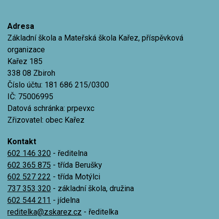
Adresa
Základní škola a Mateřská škola Kařez, příspěvková
organizace
Kařez 185
338 08 Zbiroh
Číslo účtu: 181 686 215/0300
IČ: 75006995
Datová schránka: prpevxc
Zřizovatel: obec Kařez
Kontakt
602 146 320
- ředitelna
602 365 875
- třída Berušky
602 527 222
- třída Motýlci
737 353 320
- základní škola, družina
602 544 211
- jídelna
reditelka@zskarez.cz
- ředitelka