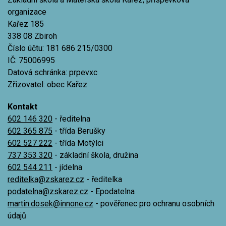
organizace
Kařez 185
338 08 Zbiroh
Číslo účtu: 181 686 215/0300
IČ: 75006995
Datová schránka: prpevxc
Zřizovatel: obec Kařez
Kontakt
602 146 320
- ředitelna
602 365 875
- třída Berušky
602 527 222
- třída Motýlci
737 353 320
- základní škola, družina
602 544 211
- jídelna
reditelka@zskarez.cz
- ředitelka
podatelna@zskarez.cz
- Epodatelna
martin.dosek@innone.cz
- pověřenec pro ochranu osobních
údajů