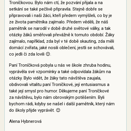
Troníčkovou. Bylo nám ctí, že pozvání přijala a na
setkání se také pečlivě připravila. Stejně dobře se
připravovali i naši žáci, kteří předem vymýšleli, co by je
ze života pamětníka zajímalo. Předem věděli, že náš
pamětník se narodil v době druhé světové války, a tak
otázky žáků směřovali převážně k tomuto období. Žáky
zajímalo, například, zda byl v té době skauting, zda měli
domácí zvířata, jaké nosili oblečení, jestli se schovávali,
co jedli či zda lovili 😊.
Paní Troníčková pobyla u nás ve škole zhruba hodinu,
vyprávěla své vzpomínky a také odpovídala žákům na
otázky. Bylo vidět, že žáky tato návštěva zaujala,
obdivovali vitalitu paní Troníčkové, její entusiasmus a
také její smysl pro humor. Děkujeme paní Troníčkové
za návštěvu, bylo nám obrovským potěšením. Byli
bychom rádi, kdyby se našel i další pamětník, který nám
do školy přijde vyprávět. 😊
Alena Hybnerová