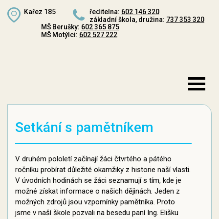
Kařez 185
ředitelna:
602 146 320
základní škola, družina:
737 353 320
MŠ Berušky:
602 365 875
MŠ Motýlci:
602 527 222
Setkání s pamětníkem
V druhém pololetí začínají žáci čtvrtého a pátého
ročníku probírat důležité okamžiky z historie naší vlasti.
V úvodních hodinách se žáci seznamují s tím, kde je
možné získat informace o našich dějinách. Jeden z
možných zdrojů jsou vzpomínky pamětníka. Proto
jsme v naší škole pozvali na besedu paní Ing. Elišku