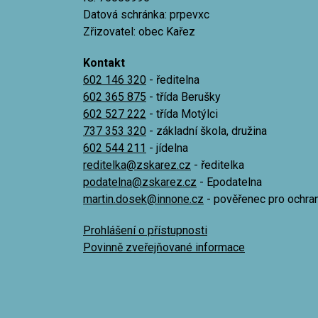
Datová schránka: prpevxc
Zřizovatel: obec Kařez
Kontakt
602 146 320
- ředitelna
602 365 875
- třída Berušky
602 527 222
- třída Motýlci
737 353 320
- základní škola, družina
602 544 211
- jídelna
reditelka@zskarez.cz
- ředitelka
podatelna@zskarez.cz
- Epodatelna
martin.dosek@innone.cz
- pověřenec pro ochra
Prohlášení o přístupnosti
Povinně zveřejňované informace