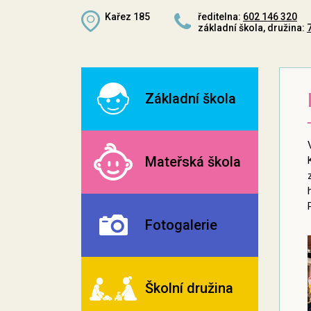
Kařez 185
ředitelna:
602 146 320
základní škola, družina:
Základní škola
Mateřská škola
Fotogalerie
Školní družina