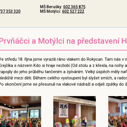
MŠ Berušky:
602 365 875
737 353 320
MŠ Motýlci:
602 527 222
Prvňáčci a Motýlci na představení H
Ve středu 18. října jsme vyrazili ráno vlakem do Rokycan. Tam nás v
Krejčíka s názvem Kdo si hraje nezlobí (Od stolu a z křesla, na nohy 
zapojily do jeho průběhu tančením a zpíváním. Velký úspěch měly nafu
hlediště mezi děti. Během celého vystoupení byl slyšet smích, a rado
Po skončení jsme se přesunuli na vlakové nádraží a odjeli zpátky do š