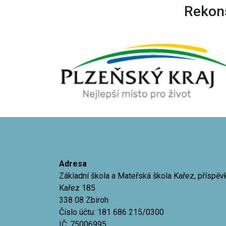
Rekons
Adresa
Základní škola a Mateřská škola Kařez, příspě
Kařez 185
338 08 Zbiroh
Číslo účtu: 181 686 215/0300
IČ: 75006995