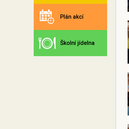
Plán akcí
Školní jídelna