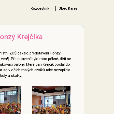
Rozcestník
Obec Kařez
onzy Krejčíka
 místní ZUŠ čekalo představení Honzy
a ven!). Představení bylo moc pěkné, děti se
kovací balóny, které pan Krejčík poslal do
st se v očích malých diváků také nezapřela.
koly a školky.