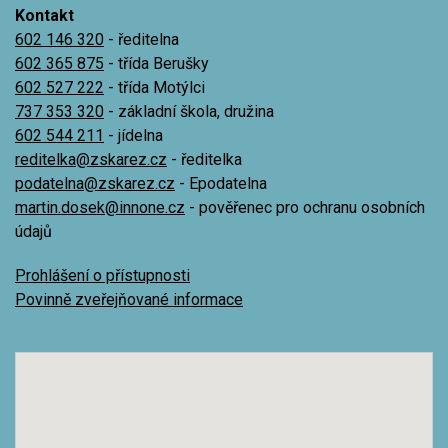
Kontakt
602 146 320
- ředitelna
602 365 875
- třída Berušky
602 527 222
- třída Motýlci
737 353 320
- základní škola, družina
602 544 211
- jídelna
reditelka@zskarez.cz
- ředitelka
podatelna@zskarez.cz
- Epodatelna
martin.dosek@innone.cz
- pověřenec pro ochranu osobních
údajů
Prohlášení o přístupnosti
Povinně zveřejňované informace