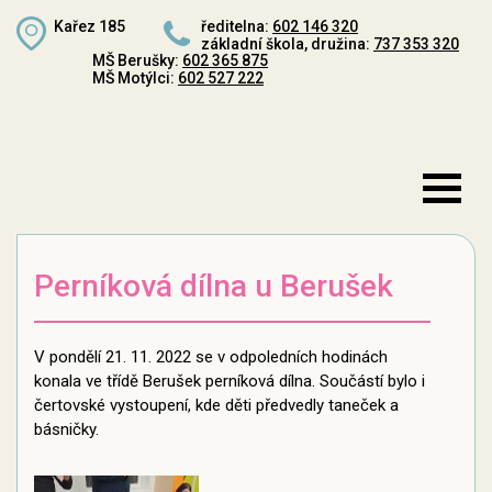
Kařez 185
ředitelna:
602 146 320
základní škola, družina:
737 353 320
MŠ Berušky:
602 365 875
MŠ Motýlci:
602 527 222
Perníková dílna u Berušek
V pondělí 21. 11. 2022 se v odpoledních hodinách
konala ve třídě Berušek perníková dílna. Součástí bylo i
čertovské vystoupení, kde děti předvedly taneček a
básničky.