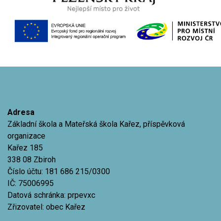
Adresa
Základní škola a Mateřská škola Kařez, příspěvková
organizace
Kařez 185
338 08 Zbiroh
Číslo účtu: 181 686 215/0300
IČ: 75006995
Datová schránka: prpevxc
Zřizovatel: obec Kařez