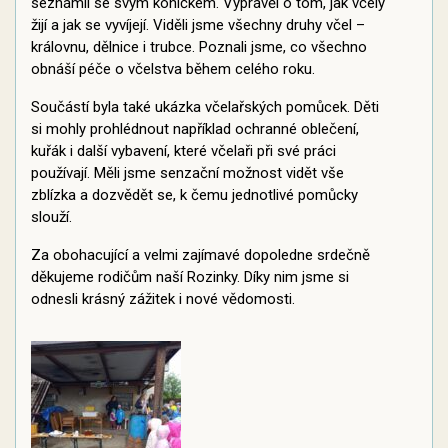
seznámil se svým koníčkem. Vyprávěl o tom, jak včely
žijí a jak se vyvíjejí. Viděli jsme všechny druhy včel –
královnu, dělnice i trubce. Poznali jsme, co všechno
obnáší péče o včelstva během celého roku.
Součástí byla také ukázka včelařských pomůcek. Děti
si mohly prohlédnout například ochranné oblečení,
kuřák i další vybavení, které včelaři při své práci
používají. Měli jsme senzační možnost vidět vše
zblízka a dozvědět se, k čemu jednotlivé pomůcky
slouží.
Za obohacující a velmi zajímavé dopoledne srdečně
děkujeme rodičům naší Rozinky. Díky nim jsme si
odnesli krásný zážitek i nové vědomosti.