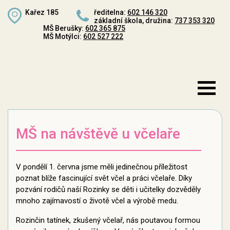
Kařez 185
ředitelna:
602 146 320
základní škola, družina:
737 353 320
MŠ Berušky:
602 365 875
MŠ Motýlci:
602 527 222
MŠ na návštěvě u včelaře
V pondělí 1. června jsme měli jedinečnou příležitost
poznat blíže fascinující svět včel a práci včelaře. Díky
pozvání rodičů naší Rozinky se děti i učitelky dozvěděly
mnoho zajímavostí o životě včel a výrobě medu.
Rozinčin tatínek, zkušený včelař, nás poutavou formou