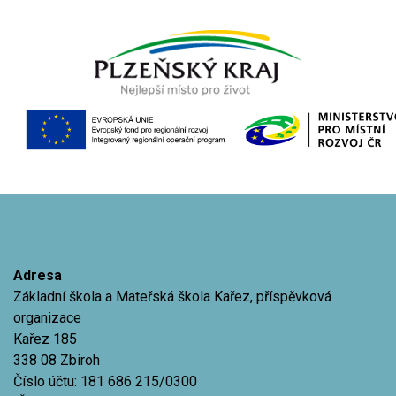
Adresa
Základní škola a Mateřská škola Kařez, příspěvková
organizace
Kařez 185
338 08 Zbiroh
Číslo účtu: 181 686 215/0300