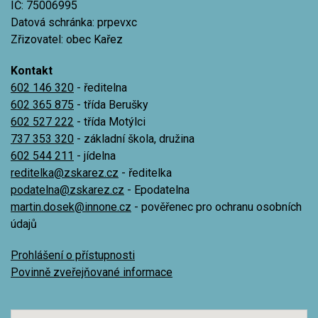
IČ: 75006995
Datová schránka: prpevxc
Zřizovatel: obec Kařez
Kontakt
602 146 320
- ředitelna
602 365 875
- třída Berušky
602 527 222
- třída Motýlci
737 353 320
- základní škola, družina
602 544 211
- jídelna
reditelka@zskarez.cz
- ředitelka
podatelna@zskarez.cz
- Epodatelna
martin.dosek@innone.cz
- pověřenec pro ochranu osobních
údajů
Prohlášení o přístupnosti
Povinně zveřejňované informace