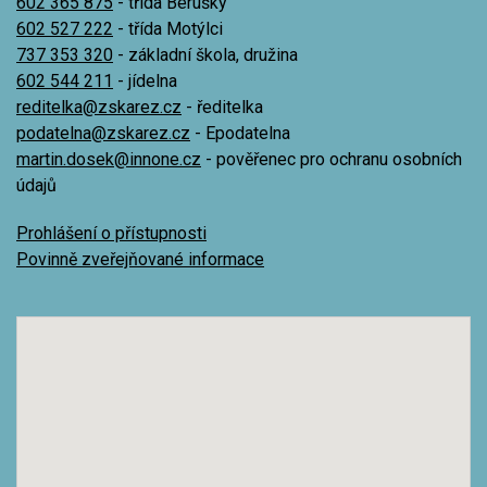
602 365 875
- třída Berušky
602 527 222
- třída Motýlci
737 353 320
- základní škola, družina
602 544 211
- jídelna
reditelka@zskarez.cz
- ředitelka
podatelna@zskarez.cz
- Epodatelna
martin.dosek@innone.cz
- pověřenec pro ochranu osobních
údajů
Prohlášení o přístupnosti
Povinně zveřejňované informace