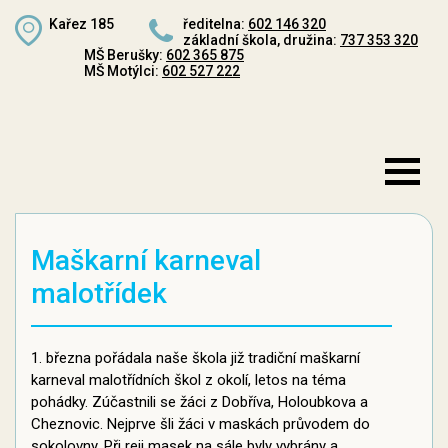
Kařez 185
ředitelna:
602 146 320
základní škola, družina:
737 353 320
MŠ Berušky:
602 365 875
MŠ Motýlci:
602 527 222
Maškarní karneval
malotřídek
1. března pořádala naše škola již tradiční maškarní
karneval malotřídních škol z okolí, letos na téma
pohádky. Zúčastnili se žáci z Dobříva, Holoubkova a
Cheznovic. Nejprve šli žáci v maskách průvodem do
sokolovny. Při reji masek na sále byly vybrány a