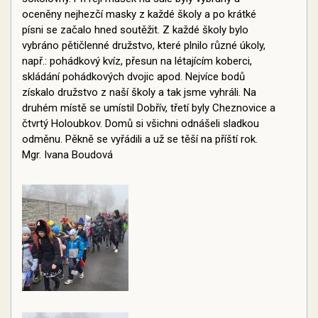
oceněny nejhezčí masky z každé školy a po krátké
písni se začalo hned soutěžit. Z každé školy bylo
vybráno pětičlenné družstvo, které plnilo různé úkoly,
např.: pohádkový kvíz, přesun na létajícím koberci,
skládání pohádkových dvojic apod. Nejvíce bodů
získalo družstvo z naší školy a tak jsme vyhráli. Na
druhém místě se umístil Dobřív, třetí byly Cheznovice a
čtvrtý Holoubkov. Domů si všichni odnášeli sladkou
odměnu. Pěkně se vyřádili a už se těší na příští rok.
Mgr. Ivana Boudová