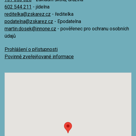
602 544 211
- jídelna
reditelka@zskarez.cz
- ředitelka
podatelna@zskarez.cz
- Epodatelna
martin.dosek@innone.cz
- pověřenec pro ochranu osobních
údajů
Prohlášení o přístupnosti
Povinně zveřejňované informace