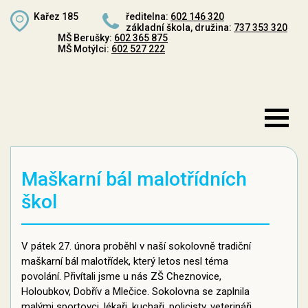
Kařez 185
ředitelna:
602 146 320
základní škola, družina:
737 353 320
MŠ Berušky:
602 365 875
MŠ Motýlci:
602 527 222
Maškarní bál malotřídních
škol
V pátek 27. února proběhl v naší sokolovně tradiční
maškarní bál malotřídek, který letos nesl téma
povolání. Přivítali jsme u nás ZŠ Cheznovice,
Holoubkov, Dobřív a Mlečice. Sokolovna se zaplnila
malými sportovci, lékaři, kuchaři, policisty, veterináři,