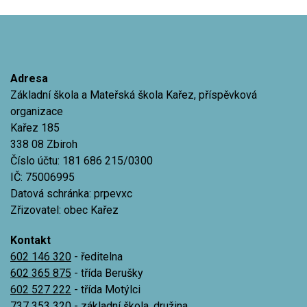
Adresa
Základní škola a Mateřská škola Kařez, příspěvková
organizace
Kařez 185
338 08 Zbiroh
Číslo účtu: 181 686 215/0300
IČ: 75006995
Datová schránka: prpevxc
Zřizovatel: obec Kařez
Kontakt
602 146 320
- ředitelna
602 365 875
- třída Berušky
602 527 222
- třída Motýlci
737 353 320
- základní škola, družina