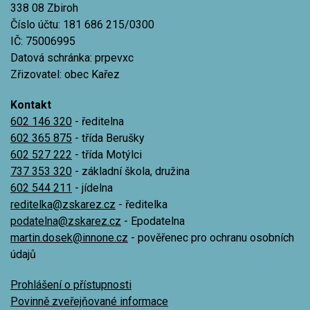
338 08 Zbiroh
Číslo účtu: 181 686 215/0300
IČ: 75006995
Datová schránka: prpevxc
Zřizovatel: obec Kařez
Kontakt
602 146 320
- ředitelna
602 365 875
- třída Berušky
602 527 222
- třída Motýlci
737 353 320
- základní škola, družina
602 544 211
- jídelna
reditelka@zskarez.cz
- ředitelka
podatelna@zskarez.cz
- Epodatelna
martin.dosek@innone.cz
- pověřenec pro ochranu osobních
údajů
Prohlášení o přístupnosti
Povinně zveřejňované informace