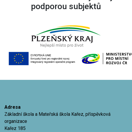
podporou subjektů
Adresa
Základní škola a Mateřská škola Kařez, příspěvková
organizace
Kařez 185