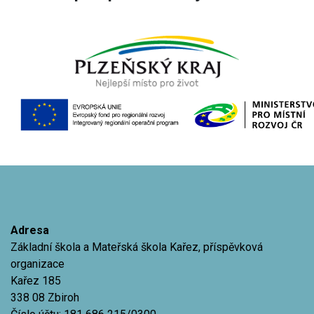
Adresa
Základní škola a Mateřská škola Kařez, příspěvková
organizace
Kařez 185
338 08 Zbiroh