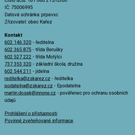
Číslo účtu: 181 686 215/0300
IČ: 75006995
Datová schránka: prpevxc
Zřizovatel: obec Kařez
Kontakt
602 146 320
- ředitelna
602 365 875
- třída Berušky
602 527 222
- třída Motýlci
737 353 320
- základní škola, družina
602 544 211
- jídelna
reditelka@zskarez.cz
- ředitelka
podatelna@zskarez.cz
- Epodatelna
martin.dosek@innone.cz
- pověřenec pro ochranu osobních
údajů
Prohlášení o přístupnosti
Povinně zveřejňované informace