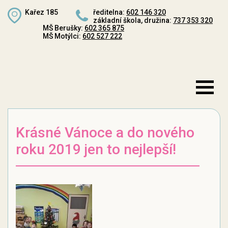
Kařez 185
ředitelna:
602 146 320
základní škola, družina:
737 353 320
MŠ Berušky:
602 365 875
MŠ Motýlci:
602 527 222
Krásné Vánoce a do nového
roku 2019 jen to nejlepší!