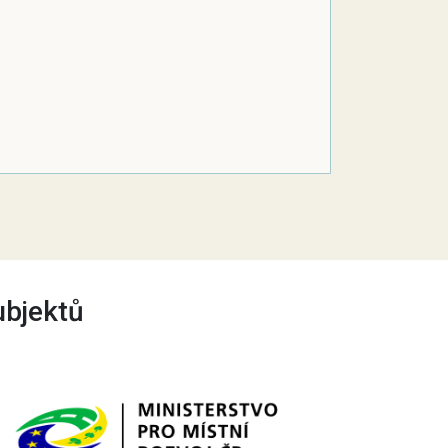
ubjektů