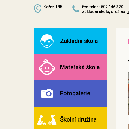
Kařez 185
ředitelna:
602 146 320
základní škola, družina:
Základní škola
Mateřská škola
Fotogalerie
Školní družina