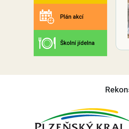
Plán akcí
Školní jídelna
Rekons