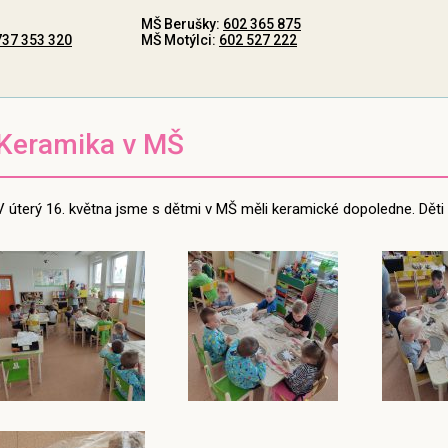
MŠ Berušky:
602 365 875
737 353 320
MŠ Motýlci:
602 527 222
Keramika v MŠ
V úterý 16. května jsme s dětmi v MŠ měli keramické dopoledne. Děti s