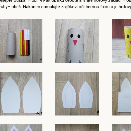
přilepte ouška – obr. 4 Pak obálku otočte a máte hotový základ. – obr
zuby– obr.6 Nakonec namalujte zajíčkovi oči černou fixou a je hotový