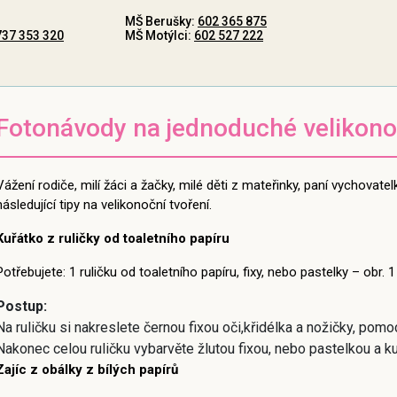
MŠ Berušky:
602 365 875
737 353 320
MŠ Motýlci:
602 527 222
Fotonávody na jednoduché velikonoč
Vážení rodiče, milí žáci a žačky, milé děti z mateřinky, paní vychovate
následující tipy na velikonoční tvoření.
Kuřátko z ruličky od toaletního papíru
Potřebujete: 1 ruličku od toaletního papíru, fixy, nebo pastelky – obr. 1
Postup:
Na ruličku si nakreslete černou fixou oči,křidélka a nožičky, pom
Nakonec celou ruličku vybarvěte žlutou fixou, nebo pastelkou a kuř
Zajíc z obálky z bílých papírů