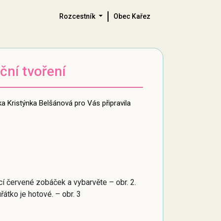
Rozcestník
Obec Kařez
ní tvoření
lka Kristýnka Belšánová pro Vás připravila
ocí červené zobáček a vybarvěte – obr. 2.
átko je hotové. – obr. 3