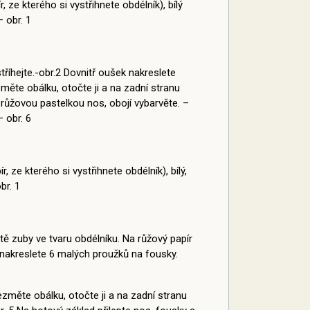
 ze kterého si vystřihnete obdélník), bílý
– obr. 1
stříhejte.-obr.2 Dovnitř oušek nakreslete
měte obálku, otočte ji a na zadní stranu
a růžovou pastelkou nos, obojí vybarvěte. –
 obr. 6
, ze kterého si vystřihnete obdélník), bílý,
br. 1
ště zuby ve tvaru obdélníku. Na růžový papír
i nakreslete 6 malých proužků na fousky.
ezměte obálku, otočte ji a na zadní stranu