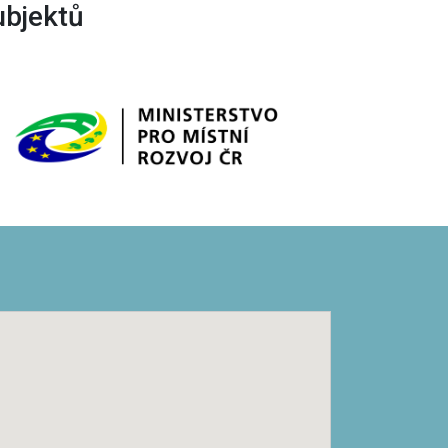
ubjektů