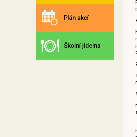
Plán akcí
Školní jídelna