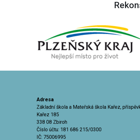
Rekons
Adresa
Základní škola a Mateřská škola Kařez, příspě
Kařez 185
338 08 Zbiroh
Číslo účtu: 181 686 215/0300
IČ: 75006995