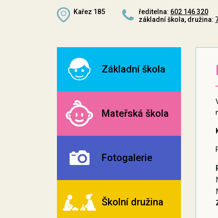
Kařez 185
ředitelna:
602 146 320
základní škola, družina:
Základní škola
Mateřská škola
Fotogalerie
Školní družina