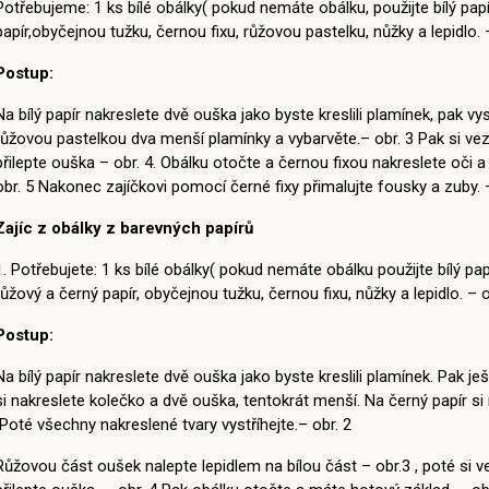
Potřebujeme: 1 ks bílé obálky( pokud nemáte obálku, použijte bílý papír,
papír,obyčejnou tužku, černou fixu, růžovou pastelku, nůžky a lepidlo. 
Postup:
Na bílý papír nakreslete dvě ouška jako byste kreslili plamínek, pak vy
růžovou pastelkou dva menší plamínky a vybarvěte.– obr. 3 Pak si vez
přilepte ouška – obr. 4. Obálku otočte a černou fixou nakreslete oči 
obr. 5 Nakonec zajíčkovi pomocí černé fixy přimalujte fousky a zuby. –
Zajíc z obálky z barevných papírů
1. Potřebujete: 1 ks bílé obálky( pokud nemáte obálku použijte bílý papír
růžový a černý papír, obyčejnou tužku, černou fixu, nůžky a lepidlo. – o
Postup:
Na bílý papír nakreslete dvě ouška jako byste kreslili plamínek. Pak je
si nakreslete kolečko a dvě ouška, tentokrát menší. Na černý papír s
Poté všechny nakreslené tvary vystříhejte.– obr. 2
Růžovou část oušek nalepte lepidlem na bílou část – obr.3 , poté si v