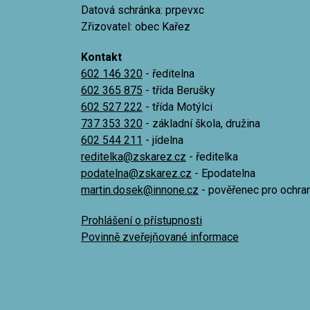
Datová schránka: prpevxc
Zřizovatel: obec Kařez
Kontakt
602 146 320
- ředitelna
602 365 875
- třída Berušky
602 527 222
- třída Motýlci
737 353 320
- základní škola, družina
602 544 211
- jídelna
reditelka@zskarez.cz
- ředitelka
podatelna@zskarez.cz
- Epodatelna
martin.dosek@innone.cz
- pověřenec pro ochra
Prohlášení o přístupnosti
Povinně zveřejňované informace