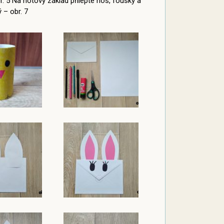
. 5 Na hotový základ přilepte nos, fousky a
 – obr. 7