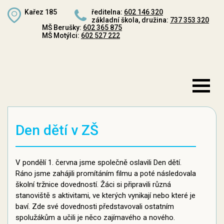
Kařez 185
ředitelna:
602 146 320
základní škola, družina:
737 353 320
MŠ Berušky:
602 365 875
MŠ Motýlci:
602 527 222
Den dětí v ZŠ
V pondělí 1. června jsme společně oslavili Den dětí.
Ráno jsme zahájili promítáním filmu a poté následovala
školní tržnice dovedností. Žáci si připravili různá
stanoviště s aktivitami, ve kterých vynikají nebo které je
baví. Zde své dovednosti představovali ostatním
spolužákům a učili je něco zajímavého a nového.