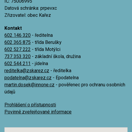
IČ: 75006995
Datová schránka: prpevxc
Zřizovatel: obec Kařez
Kontakt
602 146 320
- ředitelna
602 365 875
- třída Berušky
602 527 222
- třída Motýlci
737 353 320
- základní škola, družina
602 544 211
- jídelna
reditelka@zskarez.cz
- ředitelka
podatelna@zskarez.cz
- Epodatelna
martin.dosek@innone.cz
- pověřenec pro ochranu osobních
údajů
Prohlášení o přístupnosti
Povinně zveřejňované informace