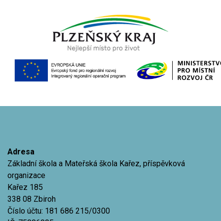
Adresa
Základní škola a Mateřská škola Kařez, příspěvková
organizace
Kařez 185
338 08 Zbiroh
Číslo účtu: 181 686 215/0300