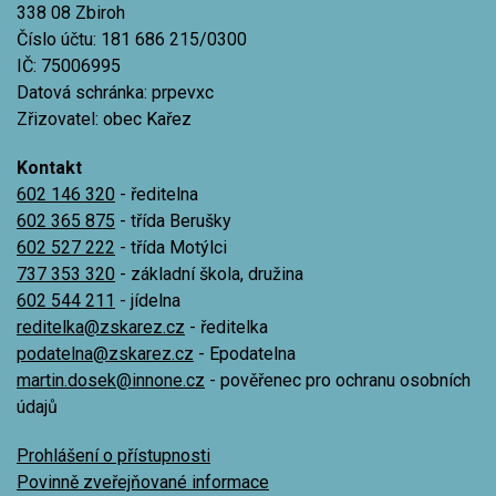
338 08 Zbiroh
Číslo účtu: 181 686 215/0300
IČ: 75006995
Datová schránka: prpevxc
Zřizovatel: obec Kařez
Kontakt
602 146 320
- ředitelna
602 365 875
- třída Berušky
602 527 222
- třída Motýlci
737 353 320
- základní škola, družina
602 544 211
- jídelna
reditelka@zskarez.cz
- ředitelka
podatelna@zskarez.cz
- Epodatelna
martin.dosek@innone.cz
- pověřenec pro ochranu osobních
údajů
Prohlášení o přístupnosti
Povinně zveřejňované informace