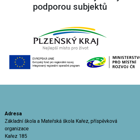
podporou subjektů
Adresa
Základní škola a Mateřská škola Kařez, příspěvková
organizace
Kařez 185