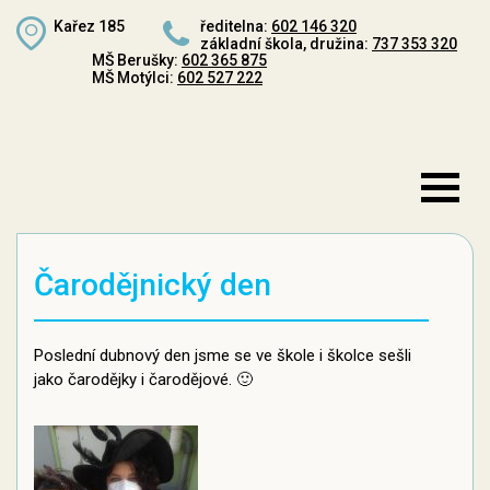
Kařez 185
ředitelna:
602 146 320
základní škola, družina:
737 353 320
MŠ Berušky:
602 365 875
MŠ Motýlci:
602 527 222
Čarodějnický den
Poslední dubnový den jsme se ve škole i školce sešli
jako čarodějky i čarodějové. 🙂