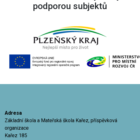
podporou subjektů
Adresa
Základní škola a Mateřská škola Kařez, příspěvková
organizace
Kařez 185