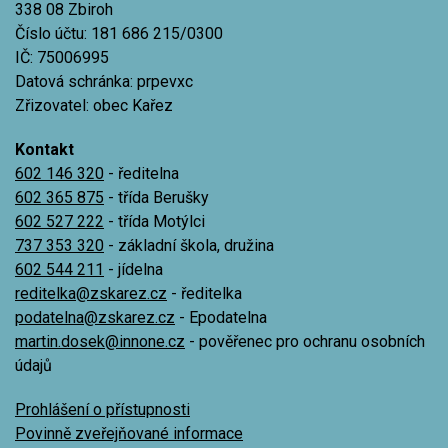
338 08 Zbiroh
Číslo účtu: 181 686 215/0300
IČ: 75006995
Datová schránka: prpevxc
Zřizovatel: obec Kařez
Kontakt
602 146 320
- ředitelna
602 365 875
- třída Berušky
602 527 222
- třída Motýlci
737 353 320
- základní škola, družina
602 544 211
- jídelna
reditelka@zskarez.cz
- ředitelka
podatelna@zskarez.cz
- Epodatelna
martin.dosek@innone.cz
- pověřenec pro ochranu osobních
údajů
Prohlášení o přístupnosti
Povinně zveřejňované informace