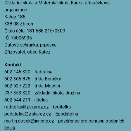
Základní škola a Mateřská škola Kařez, příspěvková
organizace
Kařez 185
338 08 Zbiroh
Číslo účtu: 181 686 215/0300
IČ: 75006995
Datová schránka: prpevxc
Zřizovatel: obec Kařez
Kontakt
602 146 320
- ředitelna
602 365 875
- třída Berušky
602 527 222
- třída Motýlci
737 353 320
- základní škola, družina
602 544 211
- jídelna
reditelka@zskarez.cz
- ředitelka
podatelna@zskarez.cz
- Epodatelna
martin.dosek@innone.cz
- pověřenec pro ochranu osobních
údajů