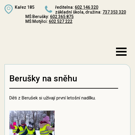
Kařez 185
ředitelna:
602 146 320
základní škola, družina:
737 353 320
MŠ Berušky:
602 365 875
MŠ Motýlci:
602 527 222
Berušky na sněhu
Děti z Berušek si užívají první letošní nadílku.