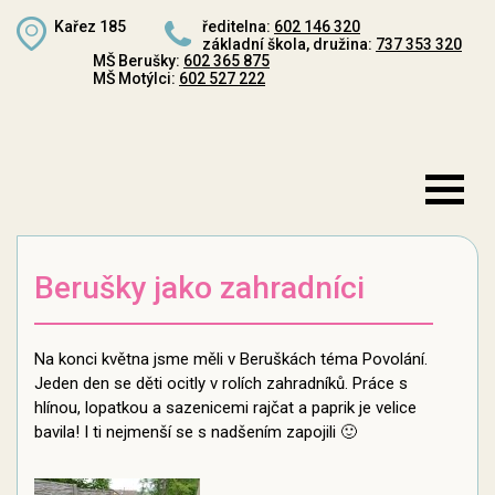
Kařez 185
ředitelna:
602 146 320
základní škola, družina:
737 353 320
MŠ Berušky:
602 365 875
MŠ Motýlci:
602 527 222
Berušky jako zahradníci
Na konci května jsme měli v Beruškách téma Povolání.
Jeden den se děti ocitly v rolích zahradníků. Práce s
hlínou, lopatkou a sazenicemi rajčat a paprik je velice
bavila! I ti nejmenší se s nadšením zapojili 🙂