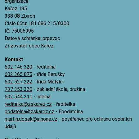
organizace
Kařez 185
338 08 Zbiroh
Číslo účtu: 181 686 215/0300
IČ: 75006995
Datová schránka: prpevxc
Zřizovatel: obec Kařez
Kontakt
602 146 320
- ředitelna
602 365 875
- třída Berušky
602 527 222
- třída Motýlci
737 353 320
- základní škola, družina
602 544 211
- jídelna
reditelka@zskarez.cz
- ředitelka
podatelna@zskarez.cz
- Epodatelna
martin.dosek@innone.cz
- pověřenec pro ochranu osobních
údajů