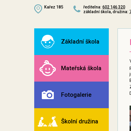
Kařez 185
ředitelna:
602 146 320
základní škola, družina:
Základní škola
Mateřská škola
Fotogalerie
Školní družina