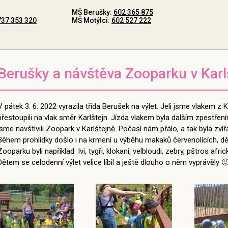
MŠ Berušky:
602 365 875
737 353 320
MŠ Motýlci:
602 527 222
Berušky a návštěva Zooparku v Karl
V pátek 3. 6. 2022 vyrazila třída Berušek na výlet. Jeli jsme vlakem 
přestoupili na vlak směr Karlštejn. Jízda vlakem byla dalším zpestřen
jsme navštívili Zoopark v Karlštejně. Počasí nám přálo, a tak byla zví
Během prohlídky došlo i na krmení u výběhu makaků červenolících, dět
Zooparku byli například lvi, tygři, klokani, velbloudi, zebry, pštros afr
Dětem se celodenní výlet velice líbil a ještě dlouho o něm vyprávěly 