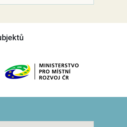
ubjektů