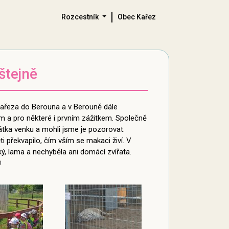
Rozcestník
Obec Kařez
štejně
z Kařeza do Berouna a v Berouně dále
ím a pro některé i prvním zážitkem. Společně
řátka venku a mohli jsme je pozorovat.
i překvapilo, čím vším se makaci živí. V
ický, lama a nechyběla ani domácí zvířata.
