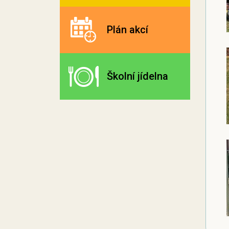
Plán akcí
Školní jídelna