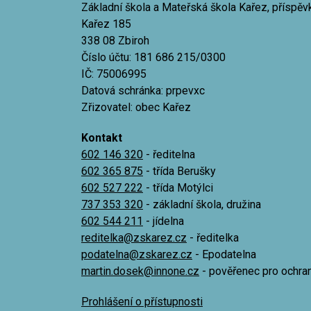
Základní škola a Mateřská škola Kařez, příspě
Kařez 185
338 08 Zbiroh
Číslo účtu: 181 686 215/0300
IČ: 75006995
Datová schránka: prpevxc
Zřizovatel: obec Kařez
Kontakt
602 146 320
- ředitelna
602 365 875
- třída Berušky
602 527 222
- třída Motýlci
737 353 320
- základní škola, družina
602 544 211
- jídelna
reditelka@zskarez.cz
- ředitelka
podatelna@zskarez.cz
- Epodatelna
martin.dosek@innone.cz
- pověřenec pro ochra
Prohlášení o přístupnosti