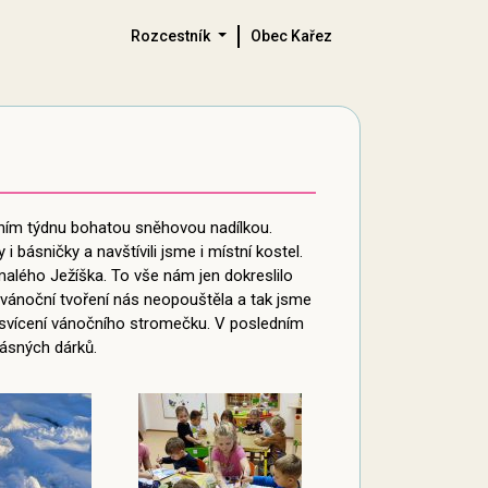
Rozcestník
Obec Kařez
ntním týdnu bohatou sněhovou nadílkou.
 básničky a navštívili jsme i místní kostel.
alého Ježíška. To vše nám jen dokreslilo
a vánoční tvoření nás neopouštěla a tak jsme
ozsvícení vánočního stromečku. V posledním
rásných dárků.