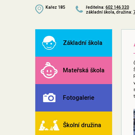
Kařez 185
ředitelna:
602 146 320
základní škola, družina:
Základní škola
Mateřská škola
Fotogalerie
Školní družina