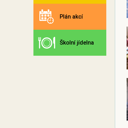
Plán akcí
Školní jídelna