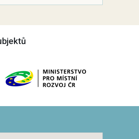
ubjektů