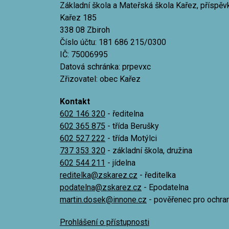
Základní škola a Mateřská škola Kařez, příspě
Kařez 185
338 08 Zbiroh
Číslo účtu: 181 686 215/0300
IČ: 75006995
Datová schránka: prpevxc
Zřizovatel: obec Kařez
Kontakt
602 146 320
- ředitelna
602 365 875
- třída Berušky
602 527 222
- třída Motýlci
737 353 320
- základní škola, družina
602 544 211
- jídelna
reditelka@zskarez.cz
- ředitelka
podatelna@zskarez.cz
- Epodatelna
martin.dosek@innone.cz
- pověřenec pro ochra
Prohlášení o přístupnosti