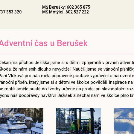
MŠ Berušky:
602 365 875
737 353 320
MŠ Motýlci:
602 527 222
Adventní čas u Berušek
Čekání na příchod Ježíška jsme si s dětmi zpříjemnili v prvním adve
Škoda, že nám sníh dlouho nevydržel. Naučili jsme se vánoční písničky i
Paní Vlčková pro nás měla připravené poutavé vyprávění o narození m
vánoční příběh, který jsme si s dětmi ve školce pověděli. Inspirace n
se mohli směle pustit do tvorby určené na prodej při slavnostním r
týdnu nás doopravdy navštívil Ježíšek a nechal nám ve školce plno k