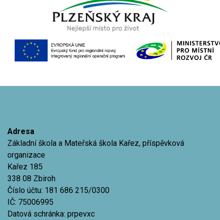
Adresa
Základní škola a Mateřská škola Kařez, příspěvková
organizace
Kařez 185
338 08 Zbiroh
Číslo účtu: 181 686 215/0300
IČ: 75006995
Datová schránka: prpevxc