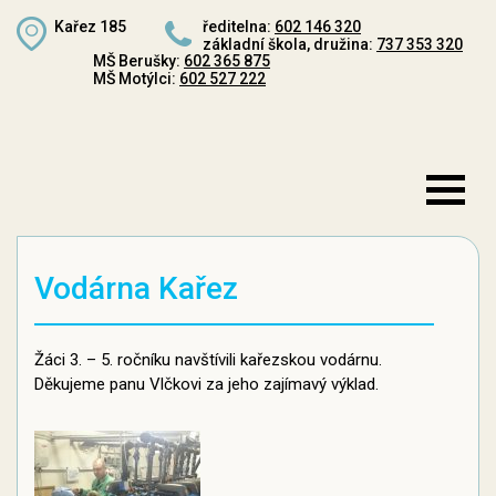
Kařez 185
ředitelna:
602 146 320
základní škola, družina:
737 353 320
MŠ Berušky:
602 365 875
MŠ Motýlci:
602 527 222
Vodárna Kařez
Žáci 3. – 5. ročníku navštívili kařezskou vodárnu.
Děkujeme panu Vlčkovi za jeho zajímavý výklad.