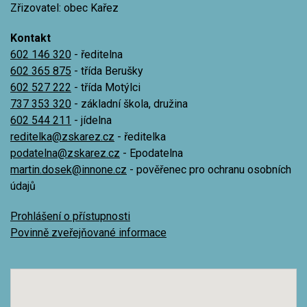
Zřizovatel: obec Kařez
Kontakt
602 146 320
- ředitelna
602 365 875
- třída Berušky
602 527 222
- třída Motýlci
737 353 320
- základní škola, družina
602 544 211
- jídelna
reditelka@zskarez.cz
- ředitelka
podatelna@zskarez.cz
- Epodatelna
martin.dosek@innone.cz
- pověřenec pro ochranu osobních
údajů
Prohlášení o přístupnosti
Povinně zveřejňované informace